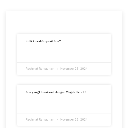
Artikel Terkini
Kulit Cerah Seperti Apa?
READ MORE »
Rachmat Ramadhan
November 26, 2024
Apa yang Dimaksud dengan Wajah Cerah?
READ MORE »
Rachmat Ramadhan
November 26, 2024