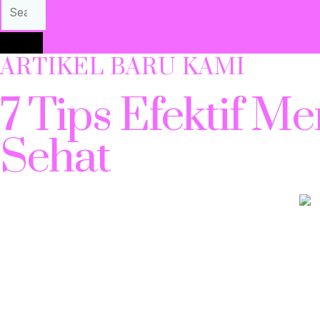
ARTIKEL BARU KAMI
7 Tips Efektif M
Sehat
Menjaga kulit tetap lembap adalah kunci untuk mendapatkan 
baik akan terasa lebih lembut, kenyal, dan tampak lebih 
kehilangan kelembapannya. Berikut ini adalah beberapa tip