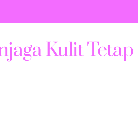
enjaga Kulit Tet
kulit yang sehat, bercahaya, dan bebas dari masalah sepert
muda. Namun, berbagai faktor seperti cuaca, pola makan, d
s efektif untuk menjaga kulit Anda tetap lembap sepanjang 