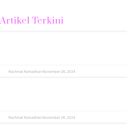
sehat dan tampak awet muda. Jadi, mulailah merawat kulit
Artikel Terkini
Kulit Cerah Seperti Apa?
READ MORE »
Rachmat Ramadhan
November 26, 2024
Apa yang Dimaksud dengan Wajah Cerah?
READ MORE »
Rachmat Ramadhan
November 26, 2024