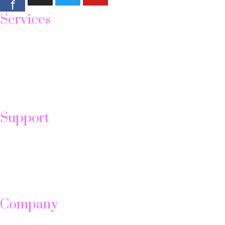
f
Services
Face Treatment
Manicure
Lips Treatment
Padicure
Filler & Botox
Body Care
Support
Help Center
Send Ticket
FAQ
Contact us
Forum
Company