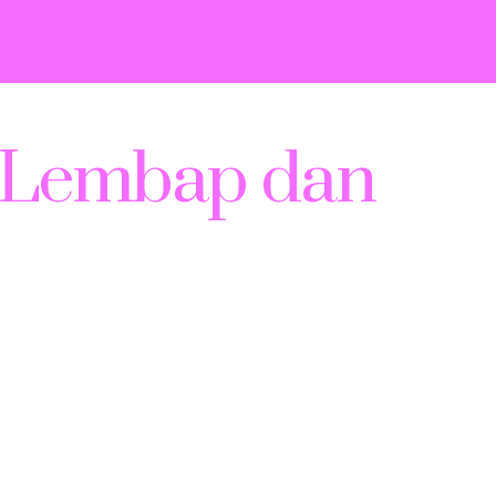
ap Lembap dan
i kekeringan atau iritasi. Kulit yang terhidrasi dengan
an perawatan kulit yang salah dapat menyebabkan kulit
hari.