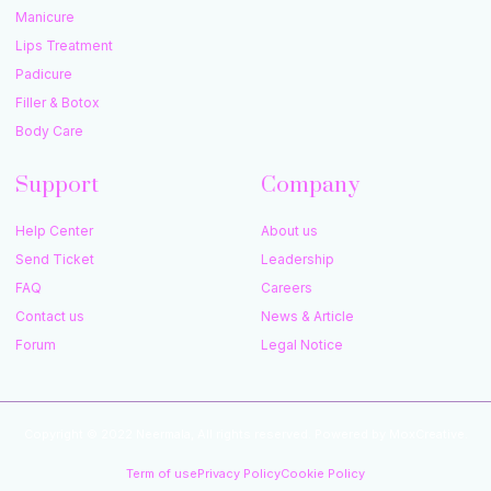
Manicure
Lips Treatment
Padicure
Filler & Botox
Body Care
Support
Company
Help Center
About us
Send Ticket
Leadership
FAQ
Careers
Contact us
News & Article
Forum
Legal Notice
Copyright © 2022 Neermala, All rights reserved. Powered by MoxCreative.
Term of use
Privacy Policy
Cookie Policy