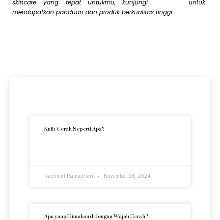
skincare yang tepat untukmu, kunjungi
JhonSkin
untuk
mendapatkan panduan dan produk berkualitas tinggi.
Artikel Terkini
Kulit Cerah Seperti Apa?
READ MORE »
Rachmat Ramadhan
November 26, 2024
Apa yang Dimaksud dengan Wajah Cerah?