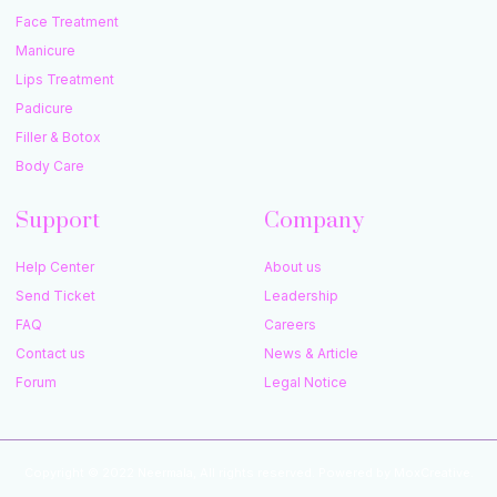
Face Treatment
Manicure
Lips Treatment
Padicure
Filler & Botox
Body Care
Support
Company
Help Center
About us
Send Ticket
Leadership
FAQ
Careers
Contact us
News & Article
Forum
Legal Notice
Copyright © 2022 Neermala, All rights reserved. Powered by MoxCreative.