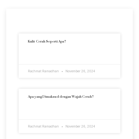
Artikel Terkini
Kulit Cerah Seperti Apa?
READ MORE »
Rachmat Ramadhan
November 26, 2024
Apa yang Dimaksud dengan Wajah Cerah?
READ MORE »
Rachmat Ramadhan
November 26, 2024