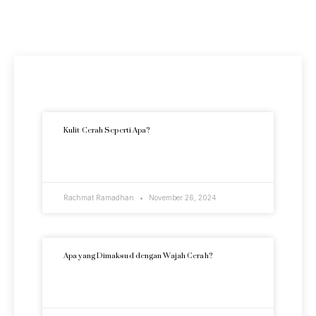
Artikel Terkini
Kulit Cerah Seperti Apa?
READ MORE »
Rachmat Ramadhan
November 26, 2024
Apa yang Dimaksud dengan Wajah Cerah?
READ MORE »