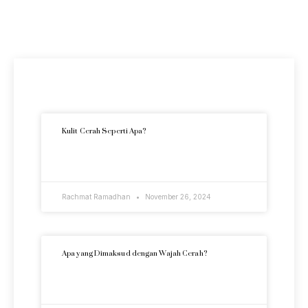
Artikel Terkini
Kulit Cerah Seperti Apa?
READ MORE »
Rachmat Ramadhan
November 26, 2024
Apa yang Dimaksud dengan Wajah Cerah?
READ MORE »