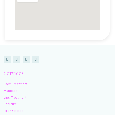
Services
Face Treatment
Manicure
Lips Treatment
Padicure
Filler & Botox