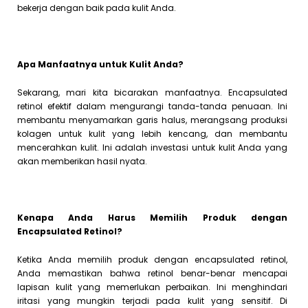
bekerja dengan baik pada kulit Anda.
Apa Manfaatnya untuk Kulit Anda?
Sekarang, mari kita bicarakan manfaatnya. Encapsulated
retinol efektif dalam mengurangi tanda-tanda penuaan. Ini
membantu menyamarkan garis halus, merangsang produksi
kolagen untuk kulit yang lebih kencang, dan membantu
mencerahkan kulit. Ini adalah investasi untuk kulit Anda yang
akan memberikan hasil nyata.
Kenapa Anda Harus Memilih Produk dengan
Encapsulated Retinol?
Ketika Anda memilih produk dengan encapsulated retinol,
Anda memastikan bahwa retinol benar-benar mencapai
lapisan kulit yang memerlukan perbaikan. Ini menghindari
iritasi yang mungkin terjadi pada kulit yang sensitif. Di