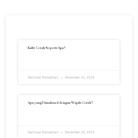
Artikel Terkini
Kulit Cerah Seperti Apa?
READ MORE »
Rachmat Ramadhan
November 26, 2024
Apa yang Dimaksud dengan Wajah Cerah?
READ MORE »
Rachmat Ramadhan
November 26, 2024