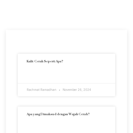
Artikel Terkini
Kulit Cerah Seperti Apa?
READ MORE »
Rachmat Ramadhan
November 26, 2024
Apa yang Dimaksud dengan Wajah Cerah?
READ MORE »