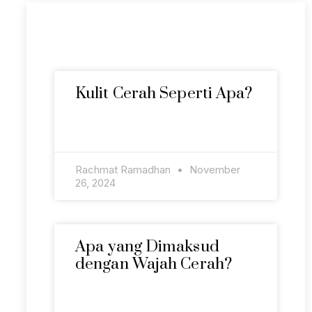
Artikel Terkini
Kulit Cerah Seperti Apa?
READ MORE »
Rachmat Ramadhan
November
26, 2024
Apa yang Dimaksud
dengan Wajah Cerah?
READ MORE »