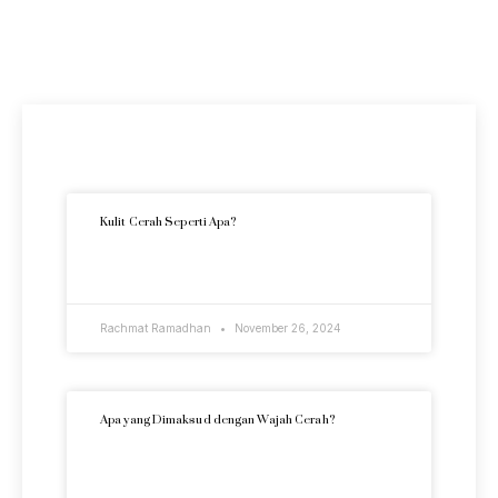
Artikel Terkini
Kulit Cerah Seperti Apa?
READ MORE »
Rachmat Ramadhan
November 26, 2024
Apa yang Dimaksud dengan Wajah Cerah?
READ MORE »