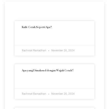
Artikel Terkini
Kulit Cerah Seperti Apa?
READ MORE »
Rachmat Ramadhan
November 26, 2024
Apa yang Dimaksud dengan Wajah Cerah?
READ MORE »
Rachmat Ramadhan
November 26, 2024