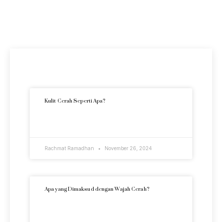
Artikel Terkini
Kulit Cerah Seperti Apa?
READ MORE »
Rachmat Ramadhan
November 26, 2024
Apa yang Dimaksud dengan Wajah Cerah?
READ MORE »