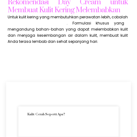
Rekomendasi Day Cream untuk
Membuat Kulit Kering Melembabkan
Untuk kulit kering yang membutuhkan perawatan lebih, cobalah
Day Cream dari Jhonskin
. Formulasi khusus yang
mengandung bahan-bahan yang dapat melembabkan kulit
dan menjaga keseimbangan air dalam kulit, membuat kulit
Anda terasa lembab dan sehat sepanjang hari.
Artikel Terkini
Kulit Cerah Seperti Apa?
READ MORE »