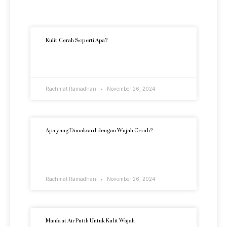
Artikel Terkini
Kulit Cerah Seperti Apa?
READ MORE »
Rachmat Ramadhan
November 26, 2024
Apa yang Dimaksud dengan Wajah Cerah?
READ MORE »
Rachmat Ramadhan
November 26, 2024
Manfaat Air Putih Untuk Kulit Wajah