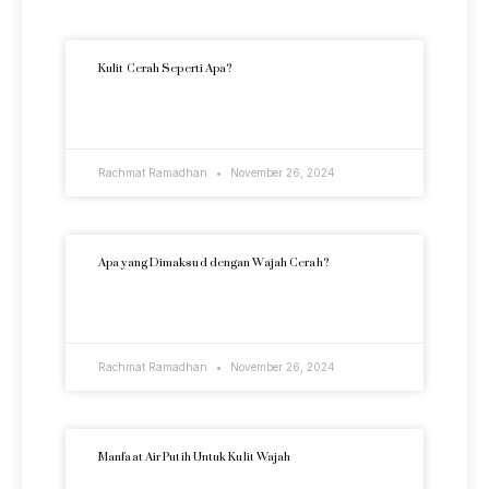
Artikel Terkini
Kulit Cerah Seperti Apa?
READ MORE »
Rachmat Ramadhan
November 26, 2024
Apa yang Dimaksud dengan Wajah Cerah?
READ MORE »
Rachmat Ramadhan
November 26, 2024
Manfaat Air Putih Untuk Kulit Wajah