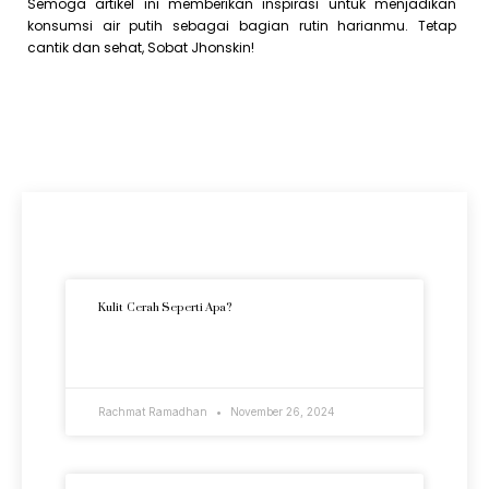
Semoga artikel ini memberikan inspirasi untuk menjadikan
konsumsi air putih sebagai bagian rutin harianmu. Tetap
cantik dan sehat, Sobat Jhonskin!
Artikel Terkini
Kulit Cerah Seperti Apa?
READ MORE »
Rachmat Ramadhan
November 26, 2024