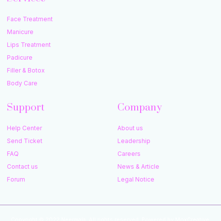
Face Treatment
Manicure
Lips Treatment
Padicure
Filler & Botox
Body Care
Support
Company
Help Center
About us
Send Ticket
Leadership
FAQ
Careers
Contact us
News & Article
Forum
Legal Notice
Copyright © 2022 Neermala, All rights reserved. Powered by MoxCreative.