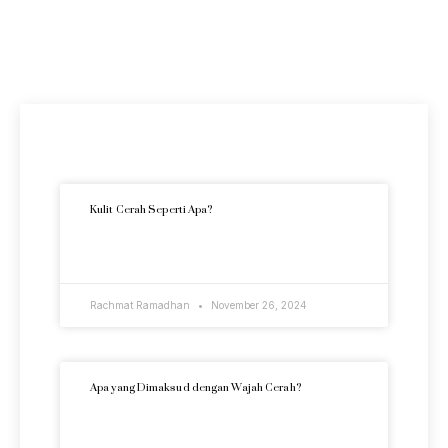
Artikel Terkini
Kulit Cerah Seperti Apa?
READ MORE »
Rachmat Ramadhan
November 26, 2024
Apa yang Dimaksud dengan Wajah Cerah?
READ MORE »