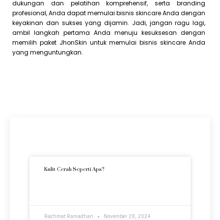
dukungan dan pelatihan komprehensif, serta branding
profesional, Anda dapat memulai bisnis skincare Anda dengan
keyakinan dan sukses yang dijamin. Jadi, jangan ragu lagi,
ambil langkah pertama Anda menuju kesuksesan dengan
memilih paket JhonSkin untuk memulai bisnis skincare Anda
yang menguntungkan.
Artikel Terkini
Kulit Cerah Seperti Apa?
READ MORE »
Rachmat Ramadhan
November 26, 2024