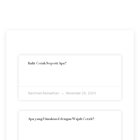
Artikel Terkini
Kulit Cerah Seperti Apa?
READ MORE »
Rachmat Ramadhan
November 26, 2024
Apa yang Dimaksud dengan Wajah Cerah?
READ MORE »