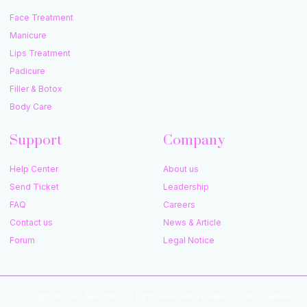
Face Treatment
Manicure
Lips Treatment
Padicure
Filler & Botox
Body Care
Support
Company
Help Center
About us
Send Ticket
Leadership
FAQ
Careers
Contact us
News & Article
Forum
Legal Notice
Copyright © 2022 Neermala, All rights reserved. Powered by MoxCreative.