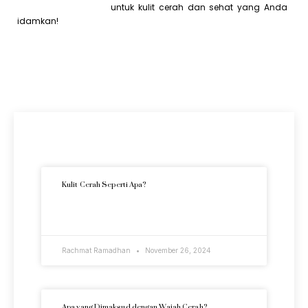
Serum Alpha Arbutin
untuk kulit cerah dan sehat yang Anda
idamkan!
Artikel Terkini
Kulit Cerah Seperti Apa?
READ MORE »
Rachmat Ramadhan
November 26, 2024
Apa yang Dimaksud dengan Wajah Cerah?