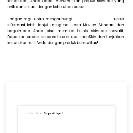
kecantikan, Anda dapat merumuskan produk skincare yang
unik dan sesuai dengan kebutuhan pasar.
Jangan ragu untuk menghubungi
Call Center Jhonskin
untuk
informasi lebih lanjut mengenai Jasa Maklon Skincare dan
bagaimana Anda bisa memulai bisnis skincare inovatif.
Dapatkan produk skincare terbaik dari JhonSkin dan tunjukkan
kecantikan kulit Anda dengan produk berkualitas!
Artikel Terkini
Kulit Cerah Seperti Apa?
READ MORE »