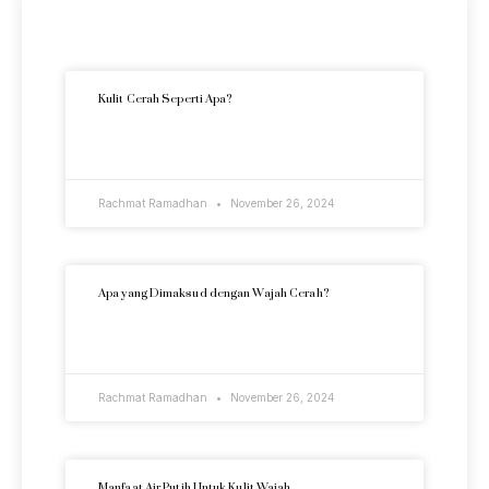
Artikel Terkini
Kulit Cerah Seperti Apa?
READ MORE »
Rachmat Ramadhan
November 26, 2024
Apa yang Dimaksud dengan Wajah Cerah?
READ MORE »
Rachmat Ramadhan
November 26, 2024
Manfaat Air Putih Untuk Kulit Wajah