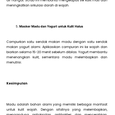
air hangat. Scrub ini membantu mengelupas sel kulit mati dan
meningkatkan sirkulasi darah di wajah.
Masker Madu dan Yogurt untuk Kulit Halus
Campurkan satu sendok makan madu dengan satu sendok
makan yogurt alami. Aplikasikan campuran ini ke wajah dan
biarkan selama 15-20 menit sebelum dibilas. Yogurt membantu
menenangkan kulit, sementara madu melembapkan dan
menutrisi.
Kesimpulan
Madu adalah bahan alami yang memiliki berbagai manfaat
untuk kulit wajah. Dengan sifatnya yang melembapkan,
mengandung antioksidan, antibakteri, dan mencerahkan,