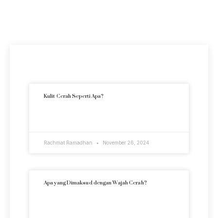
Artikel Terkini
Kulit Cerah Seperti Apa?
READ MORE »
Rachmat Ramadhan
November 26, 2024
Apa yang Dimaksud dengan Wajah Cerah?
READ MORE »