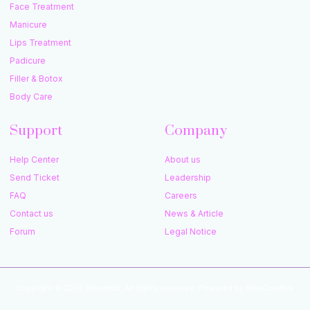
Face Treatment
Manicure
Lips Treatment
Padicure
Filler & Botox
Body Care
Support
Company
Help Center
About us
Send Ticket
Leadership
FAQ
Careers
Contact us
News & Article
Forum
Legal Notice
Copyright © 2022 Neermala, All rights reserved. Powered by MoxCreative.