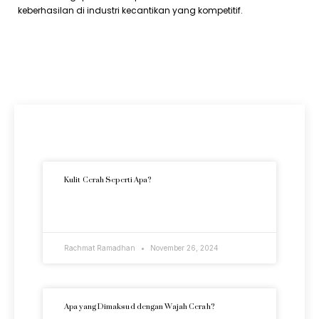
keberhasilan di industri kecantikan yang kompetitif.
Artikel Terkini
Kulit Cerah Seperti Apa?
READ MORE »
Rachmat Ramadhan
November 26, 2024
Apa yang Dimaksud dengan Wajah Cerah?