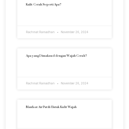
Kulit Cerah Seperti Apa?
READ MORE »
Rachmat Ramadhan
November 26, 2024
Apa yang Dimaksud dengan Wajah Cerah?
READ MORE »
Rachmat Ramadhan
November 26, 2024
Manfaat Air Putih Untuk Kulit Wajah
READ MORE »