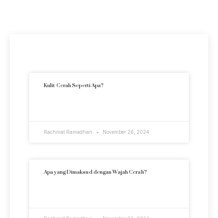
Artikel Terkini
Kulit Cerah Seperti Apa?
READ MORE »
Rachmat Ramadhan
November 26, 2024
Apa yang Dimaksud dengan Wajah Cerah?
READ MORE »