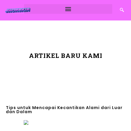
ARTIKEL BARU KAMI
Tips untuk Mencapai Kecantikan Alami dari Luar
dan Dalam