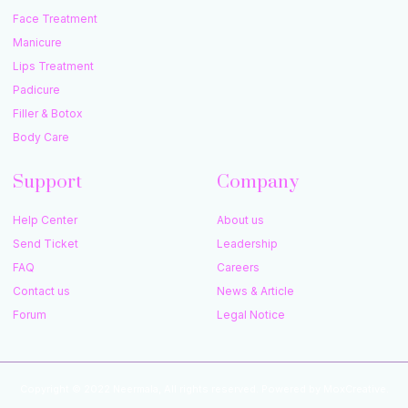
Face Treatment
Manicure
Lips Treatment
Padicure
Filler & Botox
Body Care
Support
Company
Help Center
About us
Send Ticket
Leadership
FAQ
Careers
Contact us
News & Article
Forum
Legal Notice
Copyright © 2022 Neermala, All rights reserved. Powered by MoxCreative.