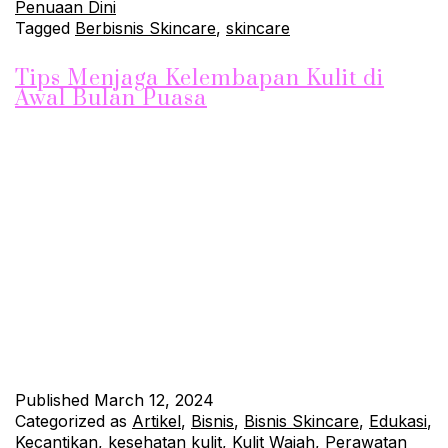
Penuaan Dini
Tagged
Berbisnis Skincare
,
skincare
Tips Menjaga Kelembapan Kulit di
Awal Bulan Puasa
Menjaga kelembapan kulit merupakan hal penting yang perlu
diperhatikan, terutama di awal bulan puasa. Perubahan pola
makan dan jadwal tidur yang berbeda selama bulan puasa
dapat mempengaruhi kesehatan kulit kita. Oleh karena itu,
berikut adalah beberapa tips yang dapat membantu Anda
menjaga kelembapan kulit selama bulan puasa: 1. Minum Air
Putih yang Cukup Salah…
Continue reading
Published
March 12, 2024
Categorized as
Artikel
,
Bisnis
,
Bisnis Skincare
,
Edukasi
,
Kecantikan
,
kesehatan kulit
,
Kulit Wajah
,
Perawatan