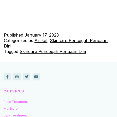
hal yang dapat dilakukan untuk mencegah atau mengurangi
risiko penuaan dini. Faktor-Faktor yang Mempengaruhi
Penuaan Dini Faktor-faktor yang dapat mempengaruhi penuaan
dini antara…
Continue reading
Published
January 17, 2023
Categorized as
Artikel
,
Skincare Pencegah Penuaan
Dini
Tagged
Skincare Pencegah Penuaan Dini
Services
Face Treatment
Manicure
Lips Treatment