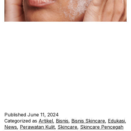
Pentingnya Memilih Produsen Maklon Skincare yang
Terpercaya
Industri kecantikan terus berkembang pesat, dengan
permintaan konsumen yang semakin tinggi akan produk
skincare yang berkualitas. Di tengah maraknya berbagai merek
skincare, penting bagi pemilik merek untuk memilih produsen
maklon skincare yang terpercaya. Jhonskin, sebagai salah satu
produsen maklon skincare terkemuka, ingin membahas
mengapa pentingnya memilih mitra produsen yang tepat. 1.
Kualitas Produk yang…
Continue reading
Published
June 11, 2024
Categorized as
Artikel
,
Bisnis
,
Bisnis Skincare
,
Edukasi
,
News
,
Perawatan Kulit
,
Skincare
,
Skincare Pencegah