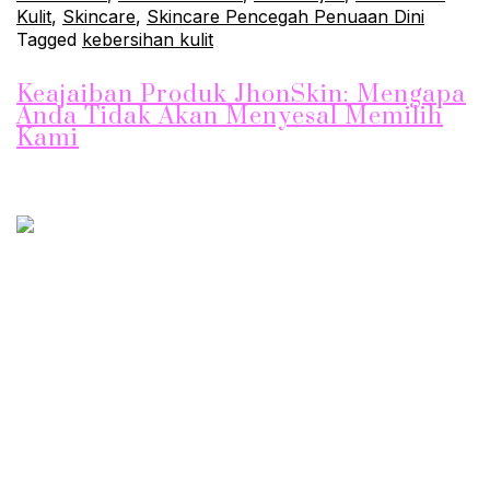
Kulit
,
Skincare
,
Skincare Pencegah Penuaan Dini
Tagged
kebersihan kulit
Keajaiban Produk JhonSkin: Mengapa
Anda Tidak Akan Menyesal Memilih
Kami
Setiap orang ingin hasil yang nyata dan terlihat dalam
perawatan kulit mereka. Namun, memilih produk yang tepat
untuk mencapai hasil ini bisa menjadi tantangan. Inilah
mengapa JhonSkin hadir sebagai pilihan yang tepat untuk
Anda. Artikel ini akan membahas mengapa produk JhonSkin
adalah keajaiban dalam perawatan kulit, mengapa Anda tidak
akan menyesal memilih kami, dan bagaimana…
Continue
reading