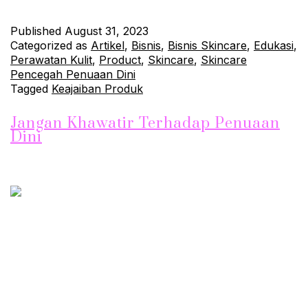
Published
August 31, 2023
Categorized as
Artikel
,
Bisnis
,
Bisnis Skincare
,
Edukasi
,
Perawatan Kulit
,
Product
,
Skincare
,
Skincare
Pencegah Penuaan Dini
Tagged
Keajaiban Produk
Jangan Khawatir Terhadap Penuaan
Dini
Produk Skincare Pencegah Penuaan dini
Penuaan dini adalah kondisi di mana seseorang mengalami
tanda-tanda penuaan sebelum waktunya. Ini dapat terjadi
karena berbagai faktor, seperti stres, pola hidup yang tidak
sehat, atau masalah kesehatan tertentu. Namun, ada beberapa