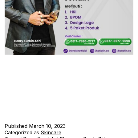
Solusi Hemat Biaya untuk Memulai Bisnis – Mempunyai bisnis
skincare sendiri mungkin menjadi impian bagi banyak orang.
Terlebih lagi, penting untuk dicatat bahwa tren perawatan kulit
semakin meningkat, membuat bisnis ini semakin menjanjikan.
Namun, biaya produksi yang tinggi bisa menjadi kendala bagi
mereka yang ingin memulai bisnis . Jangan khawatir, kini telah
hadir solusi yang…
Continue reading
Published
March 10, 2023
Categorized as
Skincare