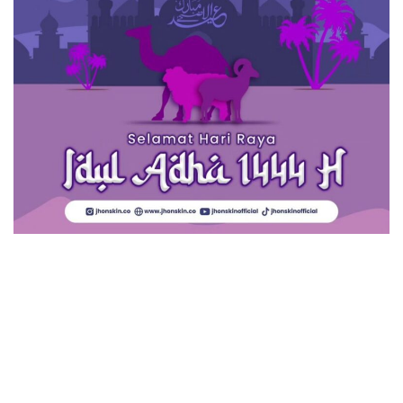
Sobat Jhonskin, dalam suasana yang penuh berkah ini, kami
ingin mengucapkan SELAMAT HARI RAYA IDUL ADHA kepada
seluruh umat Muslim yang merayakannya. Hari yang istimewa
ini merupakan waktu yang tepat untuk merenungkan arti dari
ibadah kurban dan pentingnya berbagi serta memberi manfaat
kepada sesama. Berbagi Keberkahan dengan Ibadah Kurban
“Allahu akbar Allahu akbar…
Continue reading