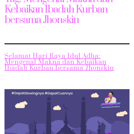
Kebaikan Ibadah Kurban
bersama Jhonskin
Selamat Hari Raya Idul Adha:
Mengenal Makna dan Kebaikan
Ibadah Kurban bersama Jhonskin