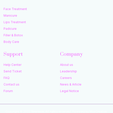
Face Treatment
Manicure
Lips Treatment
Padicure
Filler & Botox
Body Care
Support
Company
Help Center
About us
Send Ticket
Leadership
FAQ
Careers
Contact us
News & Article
Forum
Legal Notice
Copyright © 2022 Neermala, All rights reserved. Powered by MoxCreative.