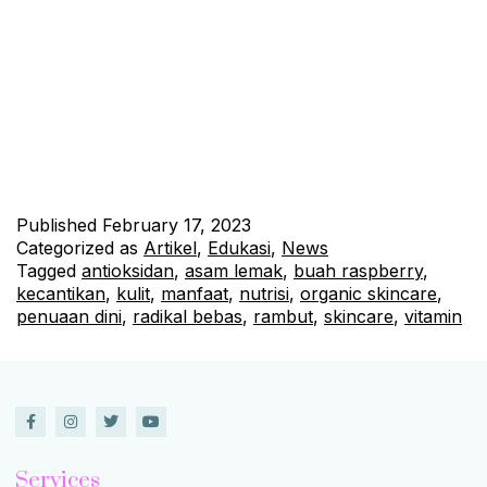
Kandungan Nutrisi Buah Raspberry yang Baik untuk Kecantikan
Kulit dan Rambut Buah raspberry mengandung banyak nutrisi
yang baik untuk kesehatan dan kecantikan kulit dan rambut.
Dari vitamin hingga asam lemak esensial, semuanya dapat
memberikan manfaat yang luar biasa. Vitamin C dalam Buah
Raspberry Membantu Mencerahkan Kulit Kandungan vitamin
C dalam…
Continue reading
Published
February 17, 2023
Categorized as
Artikel
,
Edukasi
,
News
Tagged
antioksidan
,
asam lemak
,
buah raspberry
,
kecantikan
,
kulit
,
manfaat
,
nutrisi
,
organic skincare
,
penuaan dini
,
radikal bebas
,
rambut
,
skincare
,
vitamin
Services