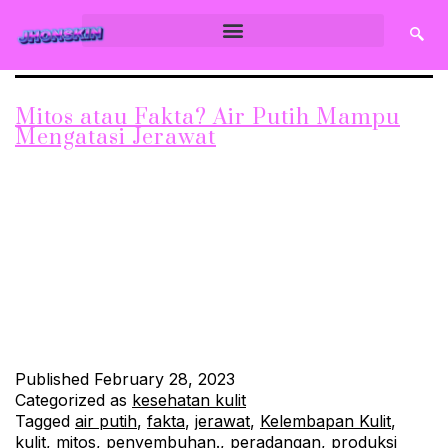
Mitos atau Fakta? Air Putih Mampu
Mengatasi Jerawat
Jerawat seringkali menjadi masalah kulit yang membuat tidak
nyaman dan merusak kepercayaan diri. Sebagai salah satu
cara yang diyakini dapat mengatasi jerawat, minum air putih
seringkali dijadikan sebagai rekomendasi. Namun, benarkah air
putih bisa mengatasi jerawat atau hanya sekedar mitos belaka?
Mari kita cari tahu. Mitos atau Fakta? Menurunkan Produksi
Minyak dengan Air Putih…
Continue reading
Published
February 28, 2023
Categorized as
kesehatan kulit
Tagged
air putih
,
fakta
,
jerawat
,
Kelembapan Kulit
,
kulit
,
mitos
,
penyembuhan.
,
peradangan
,
produksi