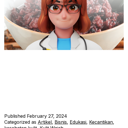
Ketat hitam, atau yang dikenal dengan nama lain “black tea”
adalah minuman yang telah dikenal luas oleh banyak budaya di
seluruh dunia. Selain menjadi minuman yang nikmat dan
menyegarkan, ketat hitam juga memiliki sejumlah manfaat yang
luar biasa bagi kesehatan kulit. Dalam artikel ini, kita akan
menjelajahi manfaat kesehatan kulit dari mengonsumsi dan
menerapkan ketat…
Continue reading
Published
February 27, 2024
Categorized as
Artikel
,
Bisnis
,
Edukasi
,
Kecantikan
,
kesehatan kulit
,
Kulit Wajah