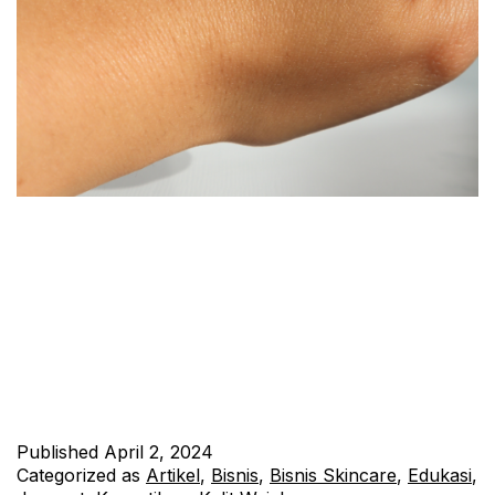
Kulit wajah adalah salah satu bagian tubuh yang paling terlihat
dan perlu mendapatkan perawatan yang baik dan benar.
Perawatan kulit wajah yang tepat dapat membantu menjaga
kulit tetap sehat, cerah, dan bebas dari masalah kulit seperti
jerawat, komedo, dan penuaan dini. Berikut ini adalah beberapa
tips untuk merawat kulit wajah yang baik dan benar: …
Continue reading
Published
April 2, 2024
Categorized as
Artikel
,
Bisnis
,
Bisnis Skincare
,
Edukasi
,