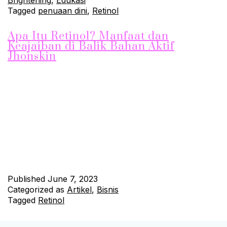
Tagged
penuaan dini
,
Retinol
Apa Itu Retinol? Manfaat dan
Keajaiban di Balik Bahan Aktif
Jhonskin
Sobat Jhonskin, pernahkah kamu mendengar tentang retinol?
Jika belum, artikel ini akan mengungkap segala hal yang perlu
kamu ketahui tentang bahan aktif yang sering ditemukan
dalam produk skincare, terutama dalam serum Jhonskin. Yuk,
simak penjelasan Apa Itu Retinol lengkapnya! Retinol: Kunci
Skincare untuk Wajah Awet Muda Retinol merupakan bahan
aktif yang berasal dari…
Continue reading
Published
June 7, 2023
Categorized as
Artikel
,
Bisnis
Tagged
Retinol