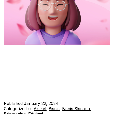
Sobat Jhonskin, kini saatnya kita membahas salah satu bahan
aktif yang sedang banyak dibicarakan di dunia perawatan kulit,
yaitu retinol. Apa sebenarnya retinol, dan mengapa bahan ini
menjadi andalan banyak orang dalam meraih kulit sehat dan
cantik? Mari kita eksplorasi lebih dalam mengenai fungsi dan
manfaat luar biasa dari retinol untuk perawatan kulit. 1. Retinol:
…
Continue reading
Published
January 22, 2024
Categorized as
Artikel
,
Bisnis
,
Bisnis Skincare
,
Brightening
,
Edukasi