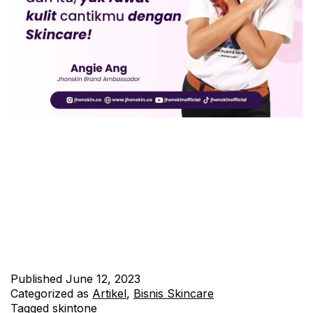
Sobat Jhonskin, siapa bilang cantik hanya bergantung pada
jenis skintone? Apapun warna kulitmu, kamu tetap cantik dan
berharga. Oleh karena itu, penting bagi kita untuk merawat
kulit cantik kita dengan baik. Dan untuk itu, Jhonskin hadir
sebagai solusi terbaik dalam perawatan kulitmu. Simak artikel
ini untuk mengetahui lebih lanjut! Keindahan kulitmu adalah
sesuatu yang…
Continue reading
Published
June 12, 2023
Categorized as
Artikel
,
Bisnis Skincare
Tagged
skintone