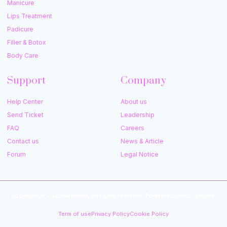
Manicure
Lips Treatment
Padicure
Filler & Botox
Body Care
Support
Company
Help Center
About us
Send Ticket
Leadership
FAQ
Careers
Contact us
News & Article
Forum
Legal Notice
Copyright © 2022 Neermala, All rights reserved. Powered by MoxCreative.
Term of use
Privacy Policy
Cookie Policy