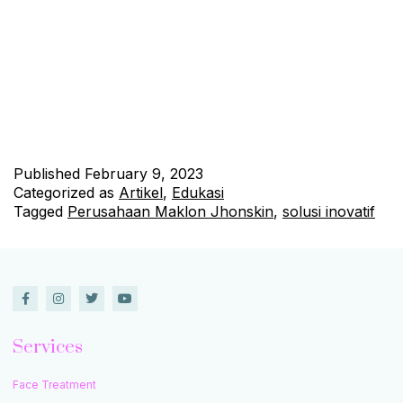
tumbuh dengan pesat saat ini, dengan banyak brand baru
muncul dan bersaing untuk menarik perhatian konsumen.
Dalam situasi ini, menemukan mitra yang tepat untuk
membantu memproduksi produk kecantikan dapat menjadi
tantangan besar bagi brand. Perusahaan Maklon Jhonskin
hadir sebagai solusi inovatif untuk masalah ini. Fasilitas
Produksi Canggih Perusahaan…
Continue reading
Published
February 9, 2023
Categorized as
Artikel
,
Edukasi
Tagged
Perusahaan Maklon Jhonskin
,
solusi inovatif
Services
Face Treatment