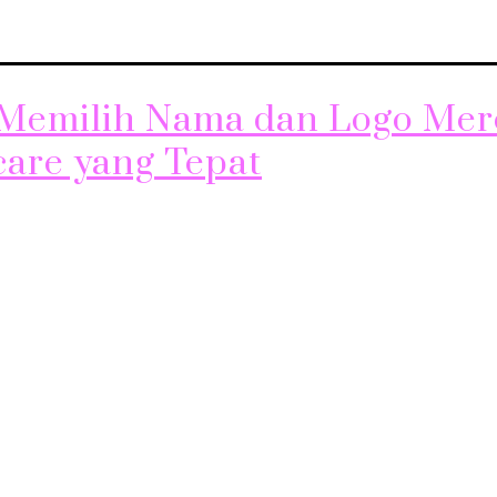
 Memilih Nama dan Logo Mer
care yang Tepat
Produk Skincare Pencegah Penuaan dini
Merek Skincare yang Efektif Subjudul: Strategi Pemilihan
nspirasi dari Konsumen Membuat Logo yang Memperkuat Br
kan Nama dan Logo Merek Strategi Pemilihan Nama Pilihla
 diingat dan unik untuk produk skincare Anda. Survei pas
asukan dari target konsumen. Mencari Inspirasi dari Kons