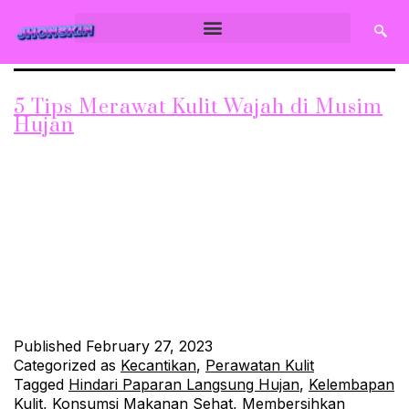
5 Tips Merawat Kulit Wajah di Musim
Hujan
Pentingnya Perawatan Kulit Wajah di Musim Hujan Musim
hujan bukan hanya membawa keindahan dan kesegaran alam,
tetapi juga membawa perubahan pada kulit wajah kita. Terlalu
banyak air dan kelembapan dapat menyebabkan kulit menjadi
berminyak, berjerawat, dan kusam. Untuk itu, perawatan kulit
wajah harus menjadi prioritas pada musim hujan ini. Berikut
adalah tips merawat kulit…
Continue reading
Published
February 27, 2023
Categorized as
Kecantikan
,
Perawatan Kulit
Tagged
Hindari Paparan Langsung Hujan
,
Kelembapan
Kulit
,
Konsumsi Makanan Sehat
,
Membersihkan