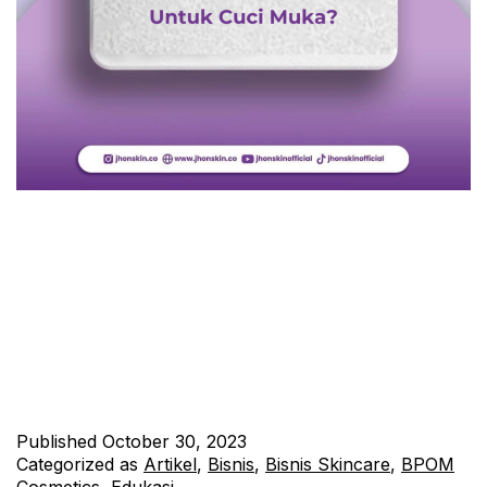
Halo sobat JhonSkin! Hari ini kita akan membahas topik yang
sering diabaikan, tetapi sangat penting untuk perawatan kulit
Anda: kapan waktu yang tepat untuk cuci muka. Yuk, simak
informasi lengkapnya! Waktu Pagi: Segar dan Siap Memulai
Hari Cuci muka di pagi hari adalah langkah pertama yang baik
untuk memulai hari Anda. Direktur Penelitian Kosmetik dan…
Continue reading
Published
October 30, 2023
Categorized as
Artikel
,
Bisnis
,
Bisnis Skincare
,
BPOM
Cosmetics
,
Edukasi