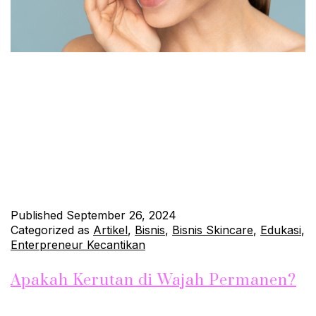
Jerawat pasir merupakan jenis jerawat kecil yang sering muncul
di area wajah, terutama di dahi, pipi, dan dagu. Meski
ukurannya kecil, jerawat pasir bisa sangat mengganggu
penampilan dan membuat kulit terasa kasar. Jenis jerawat ini
disebabkan oleh penyumbatan pori-pori akibat kotoran, minyak
berlebih, atau sel kulit mati yang menumpuk. Untuk mengatasi
masalah ini, diperlukan perawatan…
Continue reading
Published
September 26, 2024
Categorized as
Artikel
,
Bisnis
,
Bisnis Skincare
,
Edukasi
,
Enterpreneur Kecantikan
Apakah Kerutan di Wajah Permanen?