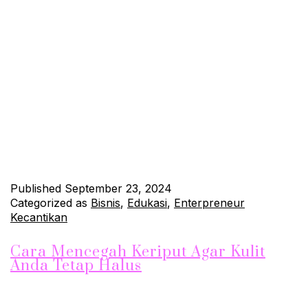
Seiring bertambahnya usia, munculnya kerutan di wajah adalah
hal yang alami. Namun, banyak orang sering kali bertanya-
tanya: apakah kerutan ini bersifat permanen, atau adakah cara
untuk mengurangi atau bahkan menghilangkannya? Artikel ini
akan membahas penyebab munculnya kerutan, apakah
kerutan bersifat permanen, serta solusi yang dapat dilakukan
untuk mengatasi atau mencegahnya. Penyebab Munculnya
Kerutan Kerutan…
Continue reading
Published
September 23, 2024
Categorized as
Bisnis
,
Edukasi
,
Enterpreneur
Kecantikan
Cara Mencegah Keriput Agar Kulit
Anda Tetap Halus