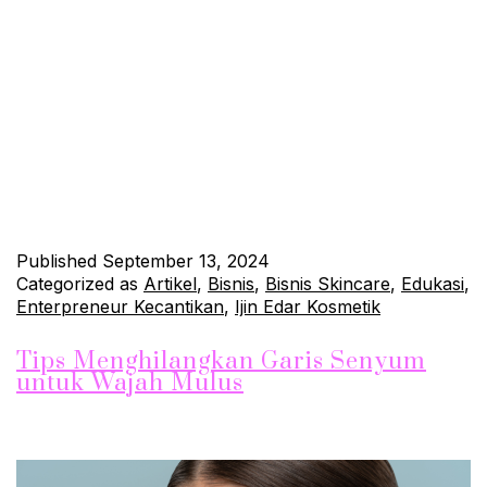
Pengantar: Penuaan adalah proses alami yang dialami oleh
setiap orang, dan salah satu tanda yang paling terlihat adalah
munculnya keriput pada kulit. Meski tidak dapat sepenuhnya
dihindari, keriput bisa dicegah dan diminimalisir dengan
perawatan yang tepat. Kulit halus dan sehat adalah impian
banyak orang, baik pria maupun wanita. Berbagai faktor,
seperti paparan sinar matahari, polusi,…
Continue reading
Published
September 13, 2024
Categorized as
Artikel
,
Bisnis
,
Bisnis Skincare
,
Edukasi
,
Enterpreneur Kecantikan
,
Ijin Edar Kosmetik
Tips Menghilangkan Garis Senyum
untuk Wajah Mulus