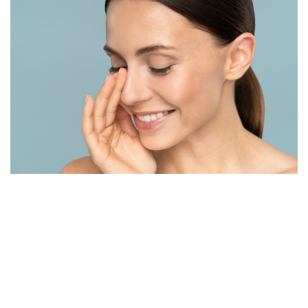
Garis senyum, atau biasa disebut “smile lines”, adalah garis
halus yang terbentuk di sekitar mulut dan hidung akibat
ekspresi wajah yang berulang-ulang, seperti tersenyum atau
tertawa. Seiring bertambahnya usia, elastisitas kulit berkurang,
sehingga garis ini menjadi lebih permanen dan tampak jelas.
Bagi banyak orang, garis senyum dapat mengganggu
penampilan karena memberikan kesan penuaan dini. Namun,…