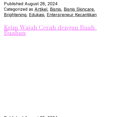
Published
August 28, 2024
Categorized as
Artikel
,
Bisnis
,
Bisnis Skincare
,
Brightening
,
Edukasi
,
Enterpreneur Kecantikan
Krim Wajah Cerah dengan Buah-
Buahan
Ingin memiliki kulit wajah yang cerah dan glowing tanpa
menggunakan bahan kimia keras? Anda bisa mencoba
membuat krim wajah alami yang berbahan dasar buah-buahan.
Buah-buahan mengandung vitamin dan nutrisi penting yang
dapat membantu mencerahkan kulit, melembapkan, dan
memberikan perlindungan antioksidan. Berikut adalah
beberapa resep krim wajah alami menggunakan buah-buahan
yang dapat Anda coba di rumah.…
Continue reading