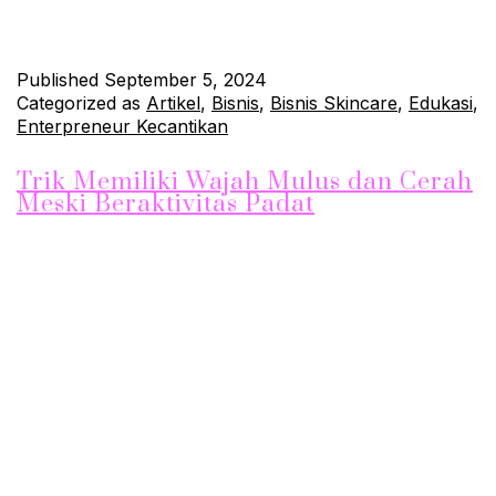
halus dan…
Continue reading
Published
September 5, 2024
Categorized as
Artikel
,
Bisnis
,
Bisnis Skincare
,
Edukasi
,
Enterpreneur Kecantikan
Trik Memiliki Wajah Mulus dan Cerah
Meski Beraktivitas Padat
Menjaga kulit wajah tetap mulus dan cerah meski menjalani
aktivitas yang padat adalah tantangan tersendiri. Paparan
polusi, sinar matahari, dan stres bisa membuat kulit tampak
kusam dan lelah. Namun, dengan rutinitas perawatan yang
tepat dan konsisten, Anda bisa memiliki kulit wajah yang mulus
dan cerah. Berikut beberapa trik yang bisa Anda terapkan: 1.
Pembersihan…
Continue reading