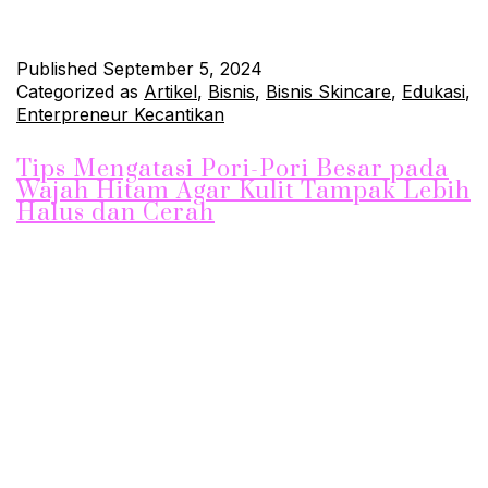
ini akan membahas…
Continue reading
Published
September 5, 2024
Categorized as
Artikel
,
Bisnis
,
Bisnis Skincare
,
Edukasi
,
Enterpreneur Kecantikan
Tips Mengatasi Pori-Pori Besar pada
Wajah Hitam Agar Kulit Tampak Lebih
Halus dan Cerah
Pori-pori besar pada wajah hitam sering menjadi perhatian,
terutama karena dapat membuat kulit tampak kusam dan tidak
merata. Selain mengganggu penampilan, pori-pori yang
membesar juga cenderung menyimpan kotoran, minyak, dan
sisa makeup, yang dapat menyebabkan jerawat dan komedo.
Namun, dengan perawatan yang tepat, Anda dapat
mengecilkan pori-pori dan membuat kulit wajah terlihat lebih