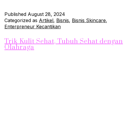
Published
August 28, 2024
Categorized as
Artikel
,
Bisnis
,
Bisnis Skincare
,
Enterpreneur Kecantikan
Trik Kulit Sehat, Tubuh Sehat dengan
Olahraga
Olahraga tidak hanya baik untuk kesehatan tubuh, tetapi juga
memiliki manfaat besar untuk kulit Anda. Berolahraga secara
teratur membantu menjaga kulit tetap sehat, bercahaya, dan
tampak awet muda. Berikut ini beberapa trik yang bisa Anda
terapkan untuk mendapatkan kulit sehat dan tubuh bugar
melalui olahraga. 1. Pilih Jenis Olahraga yang Tepat Tidak
semua olahraga…
Continue reading