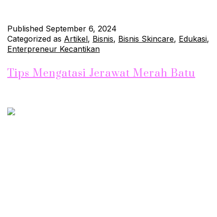
Continue reading
Published
September 6, 2024
Categorized as
Artikel
,
Bisnis
,
Bisnis Skincare
,
Edukasi
,
Enterpreneur Kecantikan
Tips Mengatasi Jerawat Merah Batu
Jerawat
Jerawat merah batu atau cystic acne merupakan salah satu
jenis jerawat yang paling mengganggu dan sulit diatasi.
Jerawat ini biasanya berukuran besar, terasa sakit, dan muncul
di bawah permukaan kulit. Kondisi ini tidak hanya menurunkan
rasa percaya diri, tetapi juga berpotensi meninggalkan bekas
yang sulit dihilangkan jika tidak ditangani dengan benar. Artikel