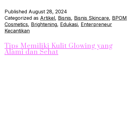
Published
August 28, 2024
Categorized as
Artikel
,
Bisnis
,
Bisnis Skincare
,
BPOM
Cosmetics
,
Brightening
,
Edukasi
,
Enterpreneur
Kecantikan
Tips Memiliki Kulit Glowing yang
Alami dan Sehat
Kulit glowing adalah impian banyak orang karena
mencerminkan kesehatan dan kebersihan kulit. Mendapatkan
kulit yang bercahaya secara alami bukan hanya soal perawatan
luar, tetapi juga memperhatikan apa yang masuk ke dalam
tubuh. Berikut adalah beberapa tips yang dapat membantu
Anda memiliki kulit glowing secara alami. 1. Rutin
Membersihkan Wajah Membersihkan wajah adalah langkah
pertama…
Continue reading