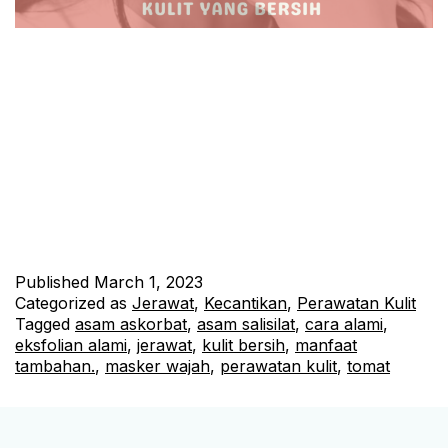
Cara Alami untuk Mendapatkan Kulit yang Bersih Mengapa
Tomat Efektif dalam Mengatasi Jerawat? Tomat adalah buah
yang kaya akan nutrisi dan memiliki manfaat besar dalam
merawat kulit. Tomat mengandung asam salisilat yang
berfungsi sebagai eksfolian alami, membantu membersihkan
pori-pori dan mengurangi kemunculan jerawat. Selain itu,
kandungan asam askorbat pada tomat juga membantu
meredakan…
Continue reading
Published
March 1, 2023
Categorized as
Jerawat
,
Kecantikan
,
Perawatan Kulit
Tagged
asam askorbat
,
asam salisilat
,
cara alami
,
eksfolian alami
,
jerawat
,
kulit bersih
,
manfaat
tambahan.
,
masker wajah
,
perawatan kulit
,
tomat