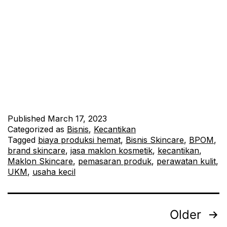
Mulailah Bisnis Skincare Anda Sekarang Juga! Memiliki bisnis
skincare sendiri dapat menjadi impian bagi banyak orang.
Namun, biaya produksi yang tinggi bisa menjadi kendala.
Tunggu Apalagi? Dengan Maklon Skincare Termurah Mulai 6,5
Juta, Anda Bisa Memiliki Nama Brand Sendiri dan Terdaftar
BPOM Paket 6,5 Juta: Apa Saja yang Anda Dapatkan?
Maklon skincare…
Continue reading
Published
March 17, 2023
Categorized as
Bisnis
,
Kecantikan
Tagged
biaya produksi hemat
,
Bisnis Skincare
,
BPOM
,
brand skincare
,
jasa maklon kosmetik
,
kecantikan
,
Maklon Skincare
,
pemasaran produk
,
perawatan kulit
,
UKM
,
usaha kecil
Older