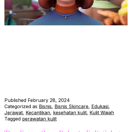
Kesehatan kulit merupakan aspek penting dalam menjaga
kesehatan secara keseluruhan, terutama saat musim berganti-
ganti. Perubahan cuaca dapat memengaruhi kondisi kulit,
membuatnya lebih kering, sensitif, atau bahkan menyebabkan
masalah kulit tertentu. Untuk menjaga kulit tetap sehat dan
terawat sepanjang tahun, terutama saat menghadapi transisi
musim, perhatikanlah beberapa tips perawatan kulit dan
kesehatan yang kami sajikan di…
Continue reading
Published
February 28, 2024
Categorized as
Bisnis
,
Bisnis Skincare
,
Edukasi
,
Jerawat
,
Kecantikan
,
kesehatan kulit
,
Kulit Wajah
Tagged
perawatan kulit