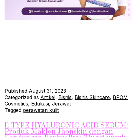
Semua orang ingin memiliki kulit yang sehat, bersih, dan
bersinar. Namun, mencapai kulit yang indah memerlukan
perawatan yang tepat dan efektif. Di tengah banyaknya
produk skincare yang tersedia, JhonSkin hadir dengan solusi
yang dapat membantu Anda meraih rahasia kulit sehat dan
bersinar. Mari kita temukan bersama rahasia di balik kulit indah
Anda. 1. Bersihkan…
Continue reading
Published
August 31, 2023
Categorized as
Artikel
,
Bisnis
,
Bisnis Skincare
,
BPOM
Cosmetics
,
Edukasi
,
Jerawat
Tagged
perawatan kulit
11 TYPE HYALURONIC ACID SERUM:
Produk Maklon Jhonskin dengan