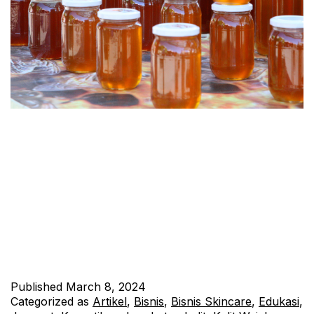
Madu bukan hanya untuk diminum atau sebagai pemanis
makanan, tetapi juga memiliki banyak manfaat untuk
perawatan kulit wajah. Berbagai penelitian telah menunjukkan
bahwa madu mengandung sifat antibakteri, antiinflamasi, dan
antioksidan yang dapat memberikan banyak manfaat bagi
kulit. Kandungan Madu yang Membuatnya Efektif untuk
Perawatan Kulit Madu mengandung beragam nutrisi yang
penting untuk kesehatan kulit,…
Continue reading
Published
March 8, 2024
Categorized as
Artikel
,
Bisnis
,
Bisnis Skincare
,
Edukasi
,