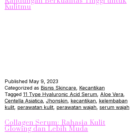
Kandungan Berkualitas Tinggi untuk
Kulitmu
Serum wajah memang sedang menjadi trend dalam dunia
kecantikan saat ini. Namun, tidak semua serum memiliki
kandungan yang berkualitas tinggi dan sesuai dengan
kebutuhan kulitmu. Salah satu produk serum yang perlu kamu
coba adalah 11 Type Hyaluronic Acid Serum, yang merupakan
salah satu produk maklon dari Jhonskin. Apa itu 11 Type
Hyaluronic Acid Serum?…
Continue reading
Published
May 9, 2023
Categorized as
Bisnis Skincare
,
Kecantikan
Tagged
11 Type Hyaluronic Acid Serum
,
Aloe Vera
,
Centella Asiatica
,
Jhonskin
,
kecantikan
,
kelembaban
kulit
,
perawatan kulit
,
perawatan wajah
,
serum wajah
Collagen Serum: Rahasia Kulit
Glowing dan Lebih Muda