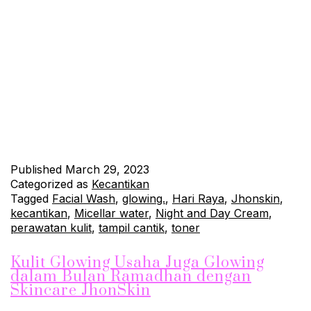
Siap-Siap Tampil Glowing di Hari Raya Menjelang Hari Raya,
banyak dari kita yang berusaha tampil cantik dan menawan
dalam berbagai kesempatan. Salah satu cara untuk
memastikan penampilan yang sempurna adalah dengan
merawat kulit wajah. JhonSkin, brand perawatan kulit yang
sudah terbukti kualitasnya. Menawarkan rangkaian produk
perawatan kulit yang dapat membantu kamu tampil cantik dan
glowing…
Continue reading
Published
March 29, 2023
Categorized as
Kecantikan
Tagged
Facial Wash
,
glowing.
,
Hari Raya
,
Jhonskin
,
kecantikan
,
Micellar water
,
Night and Day Cream
,
perawatan kulit
,
tampil cantik
,
toner
Kulit Glowing Usaha Juga Glowing
dalam Bulan Ramadhan dengan
Skincare JhonSkin