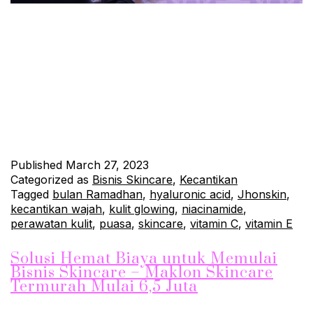
Kulit Glowing Usaha Juga Glowing Bulan Ramadhan adalah
momen yang sangat spesial bagi umat muslim di seluruh dunia.
Selain berpuasa, bulan ini juga seringkali dijadikan waktu untuk
melakukan introspeksi dan berbenah diri. Namun, puasa
selama sehari penuh juga bisa membuat tubuh menjadi lebih
lelah dan dehidrasi, termasuk kulit wajah yang menjadi kering
dan kusam.…
Continue reading
Published
March 27, 2023
Categorized as
Bisnis Skincare
,
Kecantikan
Tagged
bulan Ramadhan
,
hyaluronic acid
,
Jhonskin
,
kecantikan wajah
,
kulit glowing
,
niacinamide
,
perawatan kulit
,
puasa
,
skincare
,
vitamin C
,
vitamin E
Solusi Hemat Biaya untuk Memulai
Bisnis Skincare – Maklon Skincare
Termurah Mulai 6,5 Juta