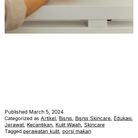
Perubahan musim sering kali memengaruhi pola makan kita.
Saat musim berubah, kebutuhan nutrisi tubuh dapat berubah
pula. Oleh karena itu, penting bagi kita untuk menyesuaikan
pola makan kita agar tetap seimbang dan mendukung
kesehatan tubuh. Dalam artikel ini, kita akan membahas
beberapa tips diet sehat yang dapat membantu sobat Jhonskin
menghadapi perubahan musim dengan baik.…
Continue
reading
Published
March 5, 2024
Categorized as
Artikel
,
Bisnis
,
Bisnis Skincare
,
Edukasi
,
Jerawat
,
Kecantikan
,
Kulit Wajah
,
Skincare
Tagged
perawatan kulit
,
porsi makan