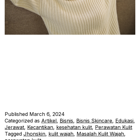
JhonSkin, merek terkemuka dalam perawatan kulit, telah lama
dikenal sebagai mitra terpercaya dalam upaya menjaga
kesehatan kulit wajah. Dengan dedikasi mereka terhadap
inovasi dan penelitian ilmiah, JhonSkin telah menghasilkan
beragam produk yang dirancang khusus untuk memenuhi
kebutuhan unik setiap individu. Dalam artikel ini, kami akan
membahas berbagai tips dan trik dari JhonSkin untuk menjaga
kesehatan…
Continue reading
Published
March 6, 2024
Categorized as
Artikel
,
Bisnis
,
Bisnis Skincare
,
Edukasi
,
Jerawat
,
Kecantikan
,
kesehatan kulit
,
Perawatan Kulit
Tagged
Jhonskin
,
kulit wajah
,
Masalah Kulit Wajah
,