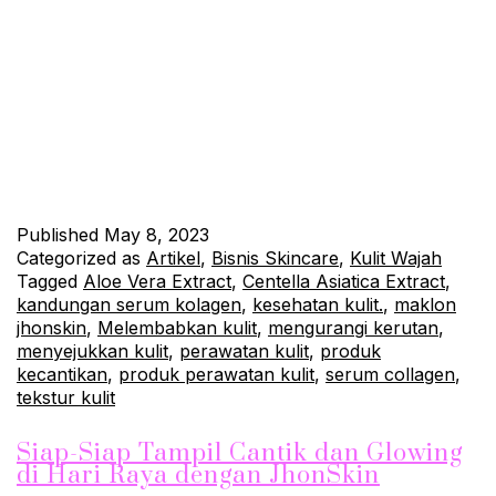
Collagen Serum adalah salah satu produk maklon Jhonskin
yang saat ini tengah populer. Produk ini Diperkaya dengan
Kandungan Collagen yang sangat efektif dalam Merawat Kulit
Wajah. Dalam artikel ini, kita akan membahas lebih lanjut
mengenai manfaat Serum Collagen dan kandungan lainnya
yang dimilikinya. Apa Itu Serum Collagen? Serum Collagen
adalah serum wajah yang…
Continue reading
Published
May 8, 2023
Categorized as
Artikel
,
Bisnis Skincare
,
Kulit Wajah
Tagged
Aloe Vera Extract
,
Centella Asiatica Extract
,
kandungan serum kolagen
,
kesehatan kulit.
,
maklon
jhonskin
,
Melembabkan kulit
,
mengurangi kerutan
,
menyejukkan kulit
,
perawatan kulit
,
produk
kecantikan
,
produk perawatan kulit
,
serum collagen
,
tekstur kulit
Siap-Siap Tampil Cantik dan Glowing
di Hari Raya dengan JhonSkin