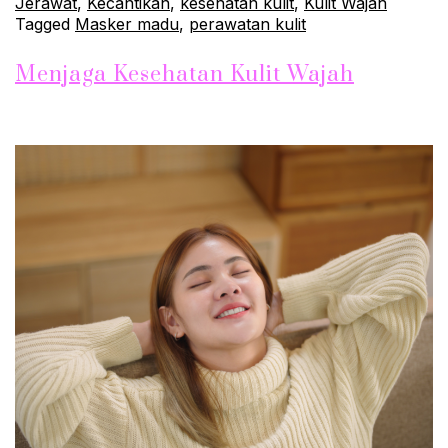
Jerawat
,
Kecantikan
,
kesehatan kulit
,
Kulit Wajah
Tagged
Masker madu
,
perawatan kulit
Menjaga Kesehatan Kulit Wajah