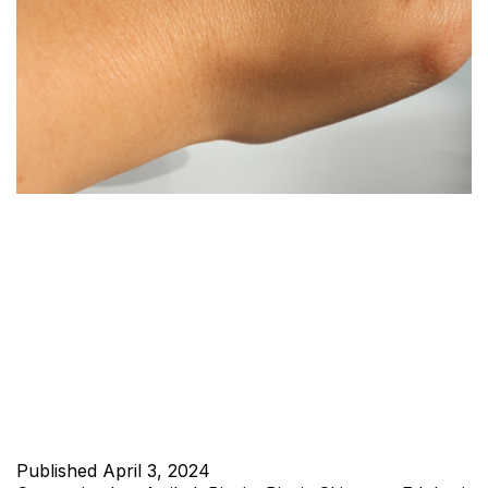
Skincare adalah serangkaian perawatan yang dilakukan untuk
menjaga dan merawat kulit agar tetap sehat dan terlihat cantik.
Perawatan ini melibatkan penggunaan produk-produk khusus
yang mengandung bahan-bahan aktif yang bermanfaat bagi
kulit. Skincare tidak hanya sekedar rutinitas kecantikan, tetapi
juga merupakan investasi jangka panjang dalam kesehatan
kulit. Manfaat Skincare Skincare memiliki banyak manfaat
yang dapat…
Continue reading
Published
April 3, 2024