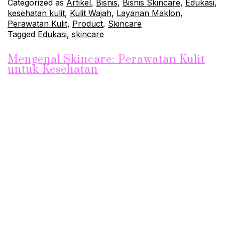
Categorized as
Artikel
,
Bisnis
,
Bisnis Skincare
,
Edukasi
,
kesehatan kulit
,
Kulit Wajah
,
Layanan Maklon
,
Perawatan Kulit
,
Product
,
Skincare
Tagged
Edukasi
,
skincare
Mengenal Skincare: Perawatan Kulit
untuk Kesehatan
Apa Itu Skincare? Skincare adalah rangkaian perawatan kulit
yang bertujuan untuk menjaga dan meningkatkan kesehatan
serta kecantikan kulit. Produk skincare terdiri dari berbagai
jenis seperti cleanser, toner, serum, pelembap, dan sunscreen.
Setiap jenis produk memiliki fungsi dan manfaat yang berbeda-
beda untuk menjaga dan memperbaiki kondisi kulit. Jenis-
jenis Skincare Ada beberapa jenis skincare yang dapat…
Continue reading