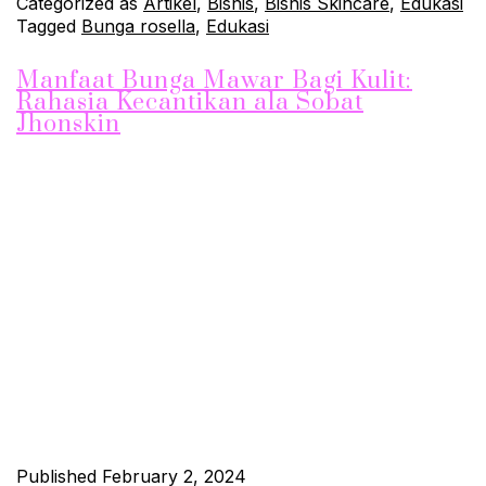
Categorized as
Artikel
,
Bisnis
,
Bisnis Skincare
,
Edukasi
Tagged
Bunga rosella
,
Edukasi
Manfaat Bunga Mawar Bagi Kulit:
Rahasia Kecantikan ala Sobat
Jhonskin
Bunga mawar tidak hanya dikenal sebagai simbol cinta dan
romansa, tetapi juga memiliki sejumlah manfaat luar biasa untuk
kesehatan kulit. Sobat Jhonskin, mari kita eksplorasi bersama-
sama bagaimana bunga mawar dapat menjadi sekutu terbaik
bagi kulit Anda. 1. Menyegarkan dan Menenangkan Kulit Bunga
mawar mengandung minyak esensial yang memiliki sifat
antiperadangan dan antioksidan. Kandungan ini membantu…
Continue reading
Published
February 2, 2024