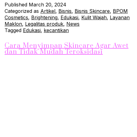
Published
March 20, 2024
Categorized as
Artikel
,
Bisnis
,
Bisnis Skincare
,
BPOM
Cosmetics
,
Brightening
,
Edukasi
,
Kulit Wajah
,
Layanan
Maklon
,
Legalitas produk
,
News
Tagged
Edukasi
,
kecantikan
Cara Menyimpan Skincare Agar Awet
dan Tidak Mudah Teroksidasi
Skincare merupakan produk yang sangat penting dalam
perawatan kulit kita. Namun, kita perlu memperhatikan cara
menyimpan skincare dengan baik agar produk tersebut tetap
awet dan tidak mudah teroksidasi. Teroksidasi adalah proses
dimana bahan-bahan aktif dalam skincare terpapar udara dan
cahaya, sehingga kualitasnya menurun. Berikut ini adalah
beberapa tips untuk menyimpan skincare dengan baik: 1.…
Continue reading