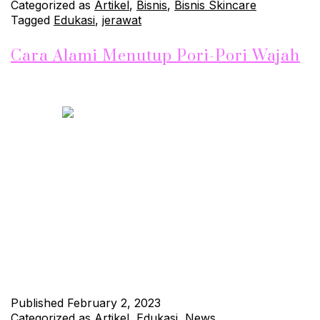
Categorized as
Artikel
,
Bisnis
,
Bisnis Skincare
Tagged
Edukasi
,
jerawat
Cara Alami Menutup Pori-Pori Wajah
Mengurangi ukuran pori-pori wajah secara alami bisa dilakukan
melalui beberapa cara, seperti menggunakan pembersih wajah
yang sesuai dan mengonsumsi makanan yang bergizi. Aplikasi
metode ini sangat penting untuk menjaga kulit tetap halus dan
meningkatkan rasa percaya diri. Jika ingin mengurangi pori-
pori besar tanpa harus membelanjakan banyak uang pada
perawatan kulit modern, menggunakan cara alami ini…
Continue reading
Published
February 2, 2023
Categorized as
Artikel
,
Edukasi
,
News