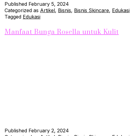
Published
February 5, 2024
Categorized as
Artikel
,
Bisnis
,
Bisnis Skincare
,
Edukasi
Tagged
Edukasi
Manfaat Bunga Rosella untuk Kulit
Bunga rosella (Hibiscus sabdariffa) tidak hanya memikat
dengan kecantikan warnanya yang merah cerah, tetapi juga
menyimpan berbagai manfaat yang luar biasa untuk kecantikan
kulit. Sobat Jhonskin, mari kita eksplorasi bersama bagaimana
bunga rosella dapat menjadi sekutu terbaik dalam merawat
kulit Anda. 1. Antioksidan Tinggi untuk Perlindungan Kulit Bunga
rosella kaya akan antioksidan, seperti flavonoid dan…
Continue
reading
Published
February 2, 2024