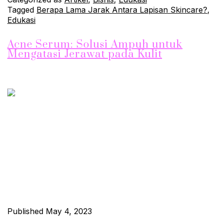
Tagged
Berapa Lama Jarak Antara Lapisan Skincare?
,
Edukasi
Acne Serum: Solusi Ampuh untuk
Mengatasi Jerawat pada Kulit
Apakah Anda sering mengalami masalah jerawat pada kulit?
Masalah jerawat memang menjadi momok bagi sebagian besar
orang, terutama remaja. Namun, jangan khawatir karena
sekarang sudah ada serum acne dari maklon jhonskin yang
bisa Membantu Mengatasi masalah jerawat pada kulit Anda.
Apa itu Serum Acne? Serum Acne dari Maklon Jhonskin adalah
produk perawatan kulit…
Continue reading
Published
May 4, 2023