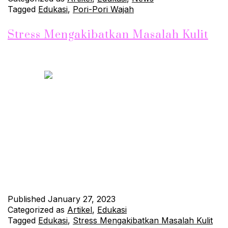
Tagged
Edukasi
,
Pori-Pori Wajah
Stress Mengakibatkan Masalah Kulit
Stress Mengakibatkan Masalah Kulit – Stress dapat membuat
masalah kulit muncul, seperti munculnya jerawat atau gatal
pada leher. Hal ini disebabkan oleh naiknya produksi hormon
kortisol yang dapat menyebabkan kulit menjadi lebih
berminyak dan lebih rentan terkena masalah kulit. Selain itu,
saat sedang stress, seseorang seringkali lupa untuk menjaga
kulitnya dengan baik, seperti tidak mencuci…
Continue reading
Published
January 27, 2023
Categorized as
Artikel
,
Edukasi
Tagged
Edukasi
,
Stress Mengakibatkan Masalah Kulit