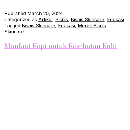
Published
March 20, 2024
Categorized as
Artikel
,
Bisnis
,
Bisnis Skincare
,
Edukasi
Tagged
Bisnis Skincare
,
Edukasi
,
Merek Bisnis
Skincare
Manfaat Kopi untuk Kesehatan Kulit
Kopi bukan hanya sekadar minuman yang memberikan
semangat di pagi hari, tetapi juga memiliki sejumlah manfaat
luar biasa untuk kesehatan kulit. Sobat Jhonskin, Anda mungkin
akan terkejut mengetahui betapa kopi dapat menjadi sekutu
hebat dalam menjaga kulit tetap sehat dan berkilau. Mari kita
jelajahi manfaat kopi yang menakjubkan ini. 1. Antioksidan
untuk Kulit yang Bersinar…
Continue reading