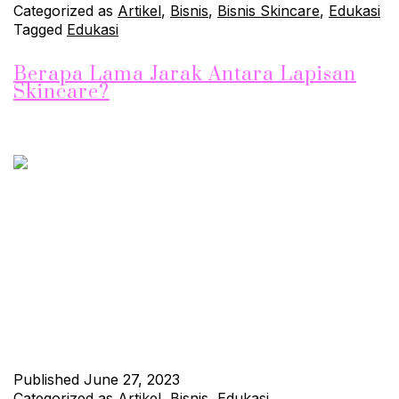
Categorized as
Artikel
,
Bisnis
,
Bisnis Skincare
,
Edukasi
Tagged
Edukasi
Berapa Lama Jarak Antara Lapisan
Skincare?
Sobat Jhonskin, memiliki rutinitas perawatan kulit yang tepat
sangatlah penting untuk menjaga kulit tetap sehat dan berkilau.
Salah satu aspek yang sering kali diabaikan adalah jarak antara
lapisan skincare yang digunakan. Berapa lama sebenarnya kita
harus menunggu sebelum mengaplikasikan produk skincare
berikutnya? Dalam artikel ini, kita akan membahas jarak waktu
yang ideal antara lapisan skincare…
Continue reading
Published
June 27, 2023
Categorized as
Artikel
,
Bisnis
,
Edukasi