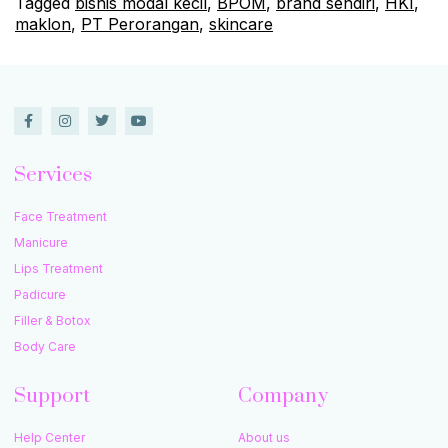
Tagged
bisnis modal kecil
,
BPOM
,
brand sendiri
,
HKI
,
maklon
,
PT Perorangan
,
skincare
Services
Face Treatment
Manicure
Lips Treatment
Padicure
Filler & Botox
Body Care
Support
Company
Help Center
About us