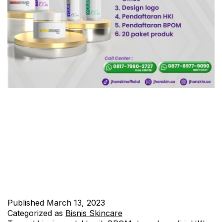
Jika Anda ingin memulai bisnis skincare dengan brand sendiri
namun modal terbatas, Paket Maklon Skincare Termurah bisa
menjadi solusi untuk Anda. Dengan modal 12 juta, Anda sudah
bisa memiliki brand skincare sendiri dan siap memulai bisnis.
Paket Maklon Skincare Termurah meliputi: Pendirian PT
Perorangan Sewa Kantor Virtual 1 Tahun Pendaftaran HKI
merek dengan Nama…
Continue reading
Published
March 13, 2023
Categorized as
Bisnis Skincare