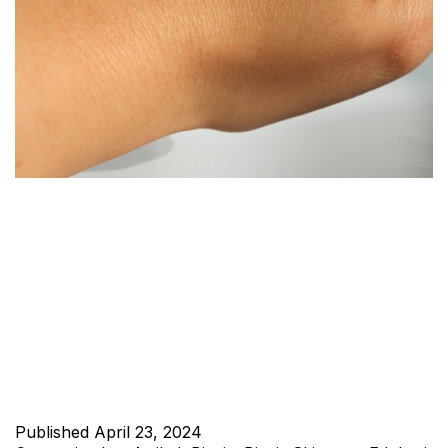
Jhonskin adalah perusahaan yang menawarkan layanan jasa
maklon kosmetik dan skincare berstandar tinggi. Kami
berkomitmen untuk memberikan produk-produk yang aman
dan berkualitas tinggi kepada pelanggan kami. Dengan
sertifikasi resmi dari Badan Pengawas Obat dan Makanan
(BPOM), kami menjamin keamanan dan kualitas setiap produk
yang kami produksi. Keunggulan Jhonskin Skincare Sebagai
penyedia jasa maklon…
Continue reading
Published
April 23, 2024