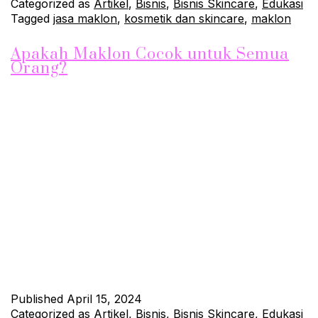
Categorized as
Artikel
,
Bisnis
,
Bisnis Skincare
,
Edukasi
Tagged
jasa maklon
,
kosmetik dan skincare
,
maklon
Apakah Maklon Cocok untuk Semua
Orang?
Maklon, atau yang juga dikenal sebagai jasa maklon skincare,
adalah proses di mana sebuah perusahaan atau individu
menyewa pihak lain untuk memproduksi produk mereka. Dalam
konteks ini, apakah maklon cocok untuk semua orang?
Jawabannya adalah, tergantung pada kebutuhan dan tujuan
masing-masing individu atau perusahaan. Pengusaha Pemula
dengan Modal Terbatas Bagi pengusaha pemula yang…
Continue reading
Published
April 15, 2024
Categorized as
Artikel
,
Bisnis
,
Bisnis Skincare
,
Edukasi