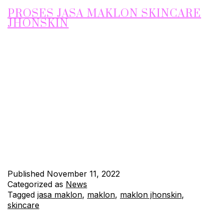
PROSES JASA MAKLON SKINCARE
JHONSKIN
Proses Maklon untuk Produk Skincare PT. Sebulan Punya
Skincare sangat mudah, hanya dengan modal yang minimal
dan MOQ minimal juga anda sudah bisa memiliki Usaha
Skincare, dengan produk merek Anda sendiri. Bagi yang ingin
menjadi merchant produk skincare, berikut adalah proses
maklon untuk PT Sebulan Punya Skincare atau Jhonskin.
Maklon dari kami sangat spesial, kami…
Continue reading
Published
November 11, 2022
Categorized as
News
Tagged
jasa maklon
,
maklon
,
maklon jhonskin
,
skincare