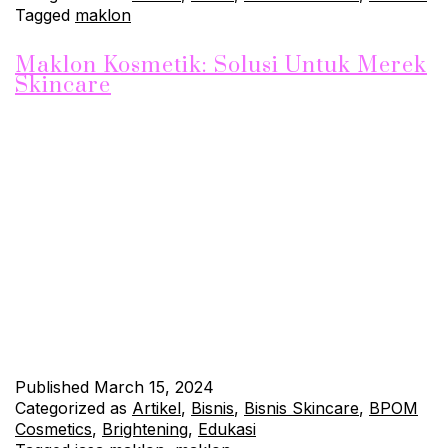
Tagged
maklon
Maklon Kosmetik: Solusi Untuk Merek
Skincare
Jika Anda memiliki merek skincare sendiri, namun tidak memiliki
fasilitas produksi sendiri, maka maklon kosmetik adalah solusi
yang tepat untuk Anda. Maklon kosmetik adalah layanan yang
ditawarkan oleh perusahaan kosmetik yang akan membantu
Anda dalam proses produksi produk skincare dengan merek
Anda sendiri. Dengan menggunakan jasa maklon kosmetik,
Anda dapat menghemat waktu dan biaya…
Continue reading
Published
March 15, 2024
Categorized as
Artikel
,
Bisnis
,
Bisnis Skincare
,
BPOM
Cosmetics
,
Brightening
,
Edukasi