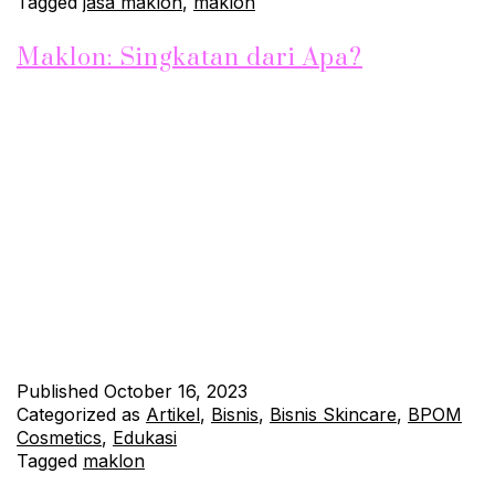
Tagged
jasa maklon
,
maklon
Maklon: Singkatan dari Apa?
Hallo sobat JhonSkin! Apa kabar? Pertama-tama, mari kita
mulai dengan pertanyaan sederhana: Apa yang ada di pikiran
Anda ketika mendengar kata “Maklon”? Apakah ini sesuatu
yang masih asing bagi Anda? Jika ya, jangan khawatir, dalam
artikel ini kita akan membahas apa sebenarnya yang dimaksud
dengan “Maklon” dan mengapa ini penting dalam dunia
produksi produk. So,…
Continue reading
Published
October 16, 2023
Categorized as
Artikel
,
Bisnis
,
Bisnis Skincare
,
BPOM
Cosmetics
,
Edukasi
Tagged
maklon