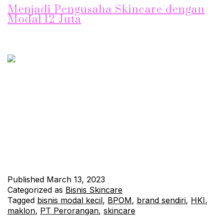
Menjadi Pengusaha Skincare dengan
Modal 12 Juta
Jika Anda ingin memulai bisnis skincare dengan brand sendiri
namun modal terbatas, Paket Maklon Skincare Termurah bisa
menjadi solusi untuk Anda. Dengan modal 12 juta, Anda sudah
bisa memiliki brand skincare sendiri dan siap memulai bisnis.
Paket Maklon Skincare Termurah meliputi: Pendirian PT
Perorangan Sewa Kantor Virtual 1 Tahun Pendaftaran HKI
merek dengan Nama…
Continue reading
Published
March 13, 2023
Categorized as
Bisnis Skincare
Tagged
bisnis modal kecil
,
BPOM
,
brand sendiri
,
HKI
,
maklon
,
PT Perorangan
,
skincare