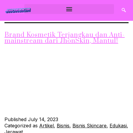
Brand Kosmetik Terjangkau dan Anti-
mainstream dari JhonSkin, Mantul!
Industri kosmetik terus berkembang dengan munculnya
berbagai brand baru. Namun, tidak semua brand kosmetik
memiliki harga terjangkau dan kualitas yang memadai. Di sinilah
JhonSkin hadir sebagai brand kosmetik yang terjangkau dan
anti-mainstream. Dalam artikel ini, kita akan membahas
mengapa brand kosmetik dari JhonSkin sangat menarik karena
harganya yang terjangkau dan konsepnya yang anti-
mainstream. Harga…
Continue reading
Published
July 14, 2023
Categorized as
Artikel
,
Bisnis
,
Bisnis Skincare
,
Edukasi
,
Jerawat